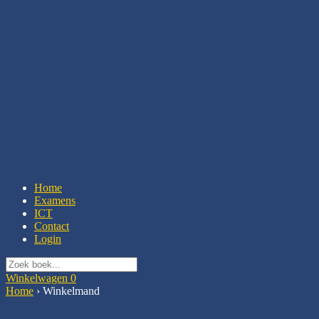
Home
Examens
ICT
Contact
Login
Winkelwagen
0
Home
›
Winkelmand